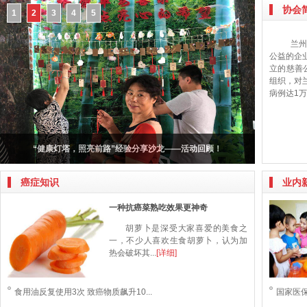
协会
1
2
3
4
5
兰州
公益的企
立的慈善
组织，对
病例达1万
兰州抗癌协会名誉会长在“公益健康交流全国行”活动发表讲话
癌症知识
业内
一种抗癌菜熟吃效果更神奇
胡萝卜是深受大家喜爱的美食之
一，不少人喜欢生食胡萝卜，认为加
热会破坏其...
[详细]
食用油反复使用3次 致癌物质飙升10...
国家医保