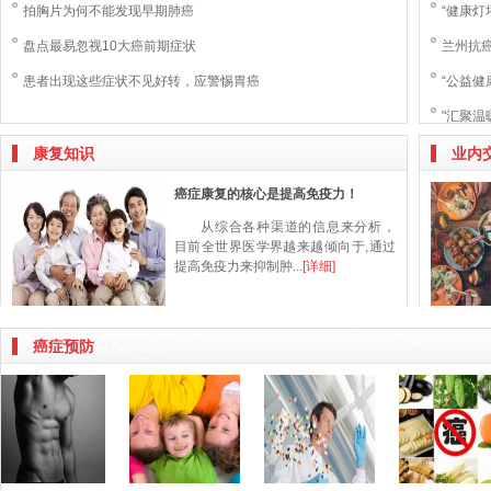
拍胸片为何不能发现早期肺癌
“健康灯
盘点最易忽视10大癌前期症状
兰州抗癌
患者出现这些症状不见好转，应警惕胃癌
“公益健
"汇聚温
康复知识
业内
癌症康复的核心是提高免疫力！
从综合各种渠道的信息来分析，
目前全世界医学界越来越倾向于,通过
提高免疫力来抑制肿...
[详细]
癌症预防