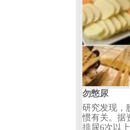
勿憋尿
研究发现，
惯有关。据
排尿6次以